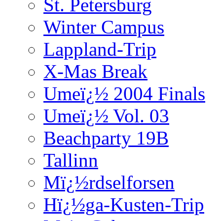
St. Petersburg
Winter Campus
Lappland-Trip
X-Mas Break
Umeï¿½ 2004 Finals
Umeï¿½ Vol. 03
Beachparty 19B
Tallinn
Mï¿½rdselforsen
Hï¿½ga-Kusten-Trip