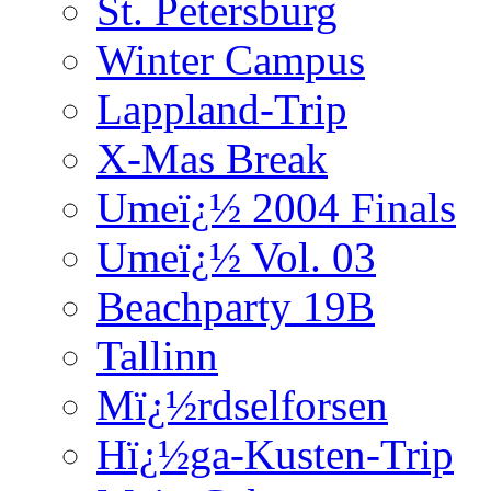
St. Petersburg
Winter Campus
Lappland-Trip
X-Mas Break
Umeï¿½ 2004 Finals
Umeï¿½ Vol. 03
Beachparty 19B
Tallinn
Mï¿½rdselforsen
Hï¿½ga-Kusten-Trip