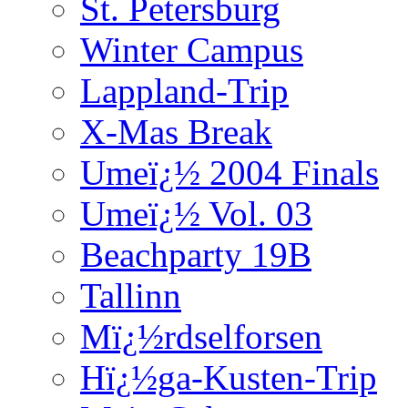
St. Petersburg
Winter Campus
Lappland-Trip
X-Mas Break
Umeï¿½ 2004 Finals
Umeï¿½ Vol. 03
Beachparty 19B
Tallinn
Mï¿½rdselforsen
Hï¿½ga-Kusten-Trip