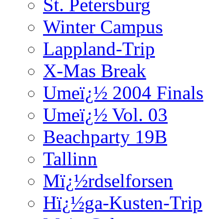
St. Petersburg
Winter Campus
Lappland-Trip
X-Mas Break
Umeï¿½ 2004 Finals
Umeï¿½ Vol. 03
Beachparty 19B
Tallinn
Mï¿½rdselforsen
Hï¿½ga-Kusten-Trip