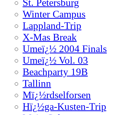
St. Petersburg
Winter Campus
Lappland-Trip
X-Mas Break
Umeï¿½ 2004 Finals
Umeï¿½ Vol. 03
Beachparty 19B
Tallinn
Mï¿½rdselforsen
Hï¿½ga-Kusten-Trip