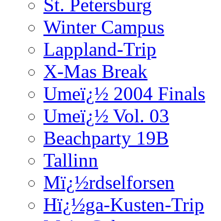
St. Petersburg
Winter Campus
Lappland-Trip
X-Mas Break
Umeï¿½ 2004 Finals
Umeï¿½ Vol. 03
Beachparty 19B
Tallinn
Mï¿½rdselforsen
Hï¿½ga-Kusten-Trip