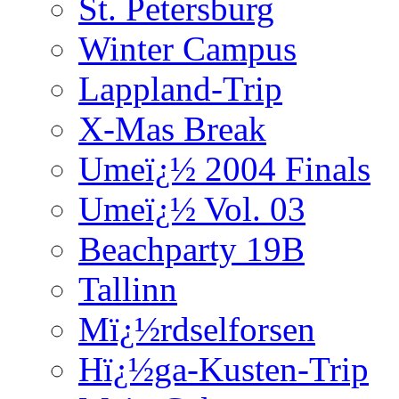
St. Petersburg
Winter Campus
Lappland-Trip
X-Mas Break
Umeï¿½ 2004 Finals
Umeï¿½ Vol. 03
Beachparty 19B
Tallinn
Mï¿½rdselforsen
Hï¿½ga-Kusten-Trip